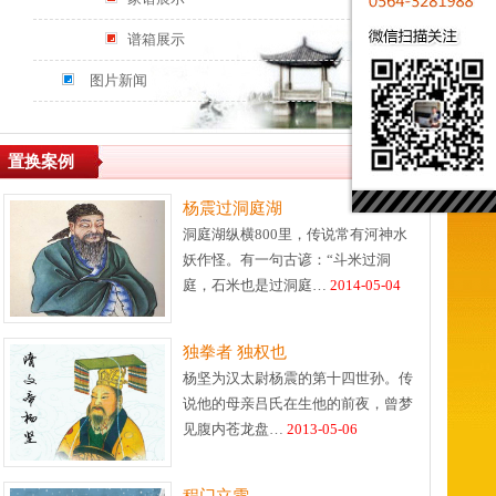
谱箱展示
图片新闻
置换案例
更多>>
杨震过洞庭湖
洞庭湖纵横800里，传说常有河神水
妖作怪。有一句古谚：“斗米过洞
庭，石米也是过洞庭…
2014-05-04
独拳者 独权也
杨坚为汉太尉杨震的第十四世孙。传
说他的母亲吕氏在生他的前夜，曾梦
见腹内苍龙盘…
2013-05-06