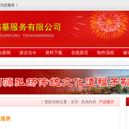
诚为您服务！
合新闻
谈古论今
资料下载
在线留言
制作流程
修
||
您的当前位置：
首页
-
其他内容
-
产品展示
检速表