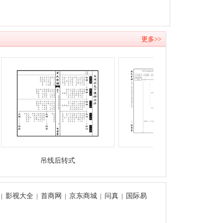
更多>>
吊线后转式
现代体例
|
影视大全
|
首商网
|
京东商城
|
问真
|
国际易