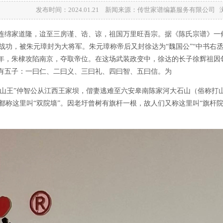
发布时间：2024.01.21 新闻来源：传世家谱编纂服务有限公司
瓞连绵家道隆，迨至三房谨、诰、谅，祖国万里旺吾宗。据《陈氏宗谱》
功，被朱元璋封为大将军。朱元璋称帝后又封徐达为“魏国公”“中书右丞相
三年，朱棣攻陷南京，夺取帝位。在这场武装政变中，徐达的长子徐辉祖因
生有五子：一曰仁、二曰义、三曰礼、四曰智、五曰信。为
“中山王”仲智公从江西王家坝，偕妻逃难至六安皋南陈家河大石山（俗称
称这里叫“双院墙”。因老圩曾树有旗杆一根，故人们又称这里叫“旗杆