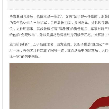
沧海桑田几多秋，徐陈本是一脉流”。又云“始祖智公迁皋南，瓜
的青年徐达也在当地组军，后投靠朱元璋，共同反元。徐达因屡建战
位，史称明惠帝。其叔朱棣打着“清君侧”的旗号起兵。军事对峙
给他的“免死铁券”，朱棣只得将徐辉祖终身囚禁于私宅。徐辉祖
逃“满门抄斩”，五子隐姓埋名，四方逃难。其四子世袭“魏国公”
圩一座，并仿老圩样式建了院墙一道，故直到新中国建立后，人们都
徐一家”的信史来历。