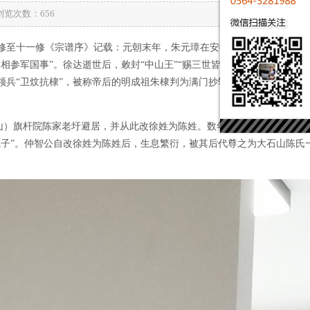
 浏览次数：
656
一修至十一修《宗谱序》记载：元朝末年，朱元璋在安徽凤阳起兵，江西进
参军国事”。徐达逝世后，敕封“中山王”“赐三世皆王爵”。朱元璋驾崩
领兵“卫炆抗棣”，被称帝后的明成祖朱棣判为满门抄斩。行刑前，徐辉祖
打山）旗杆院陈家老圩避居，并从此改徐姓为陈姓。数年后，明网渐疏，仲
院子”。仲智公自改徐姓为陈姓后，生息繁衍，被其后代尊之为大石山陈氏