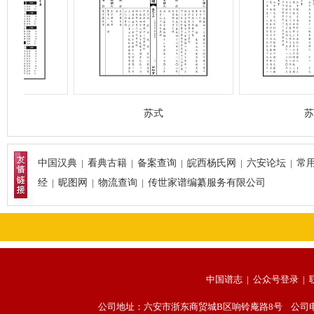
苏式
苏式一
中国汉典
|
看典古籍
|
备案查询
|
皖西杨氏网
|
六安论坛
|
常
经
|
昵图网
|
物流查询
|
传世家谱编纂服务有限公司
中国谱志 |
公众号登录
|
公司地址：六安市浙东商贸城B区响铃庵路8号 公司电话：056