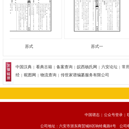
苏式
苏式一
中国汉典
|
看典古籍
|
备案查询
|
皖西杨氏网
|
六安论坛
|
常
经
|
昵图网
|
物流查询
|
传世家谱编纂服务有限公司
中国谱志 |
公众号登录
|
公司地址：六安市浙东商贸城B区响铃庵路8号 公司电话：056