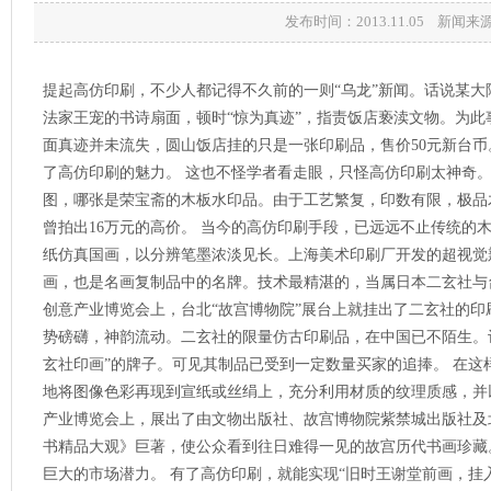
发布时间：2013.11.05 新闻
提起高仿印刷，不少人都记得不久前的一则“乌龙”新闻。话说某
法家王宠的书诗扇面，顿时“惊为真迹”，指责饭店亵渎文物。为此
面真迹并未流失，圆山饭店挂的只是一张印刷品，售价50元新台
了高仿印刷的魅力。 这也不怪学者看走眼，只怪高仿印刷太神奇
图，哪张是荣宝斋的木板水印品。由于工艺繁复，印数有限，极品
曾拍出16万元的高价。 当今的高仿印刷手段，已远远不止传统的
纸仿真国画，以分辨笔墨浓淡见长。上海美术印刷厂开发的超视觉
画，也是名画复制品中的名牌。技术最精湛的，当属日本二玄社与
创意产业博览会上，台北“故宫博物院”展台上就挂出了二玄社的
势磅礴，神韵流动。二玄社的限量仿古印刷品，在中国已不陌生。
玄社印画”的牌子。可见其制品已受到一定数量买家的追捧。 在
地将图像色彩再现到宣纸或丝绢上，充分利用材质的纹理质感，并
产业博览会上，展出了由文物出版社、故宫博物院紫禁城出版社及
书精品大观》巨著，使公众看到往日难得一见的故宫历代书画珍藏
巨大的市场潜力。 有了高仿印刷，就能实现“旧时王谢堂前画，挂